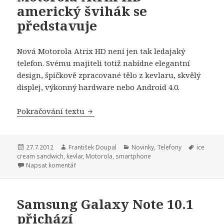
americký švihák se
představuje
Nová Motorola Atrix HD není jen tak ledajaký
telefon. Svému majiteli totiž nabídne elegantní
design, špičkově zpracované tělo z kevlaru, skvělý
displej, výkonný hardware nebo Android 4.0.
Pokračování textu
Motorola Atrix HD – americký švihák
Publikováno:
27.7.2012
Autor:
František Doupal
Rubriky:
Novinky
,
Telefony
Štítky:
ice
cream sandwich
,
kevlar
,
Motorola
,
smartphone
Napsat komentář
Samsung Galaxy Note 10.1
přichází