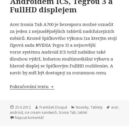
Androidem ICS, Tegrou 3 a
FullHD displejem
Acer Iconia Tab A700 je bezesporu možné označit
za jeden z nejnadějnějších tabletů nadcházejících
měsíců. Kromě špičkového výkonu (za kterým stojí
čipová sada NVIDIA Tegra 3) a nejnovější
verze systému Android ICS totiž nabídne také
dlouhou výdrž, bohatou multimediální výbavu a
hlavně displej se špičkovým FullHD rozlišením. A
navíc by měl být dostupný za rozumnou cenu.
Pokračování textu
Acer začíná prodávat tablet Iconia T
Publikováno:
25.6.2012
Autor:
František Doupal
Rubriky:
Novinky
,
Tablety
Štítky:
acer
,
android
,
ice cream sandwich
,
Iconia Tab
,
tablet
Napsat komentář