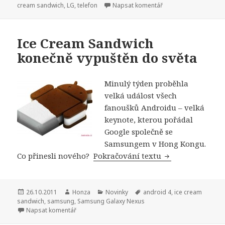
cream sandwich
,
LG
,
telefon
Napsat komentář
Ice Cream Sandwich
konečně vypuštěn do světa
Minulý týden proběhla
velká událost všech
fanoušků Androidu – velká
keynote, kterou pořádal
Google společně se
Samsungem v Hong Kongu.
Co přinesli nového?
Pokračování textu
Ice Cream Sandw
Publikováno:
26.10.2011
Autor:
Honza
Rubriky:
Novinky
Štítky:
android 4
,
ice cream
sandwich
,
samsung
,
Samsung Galaxy Nexus
Napsat komentář