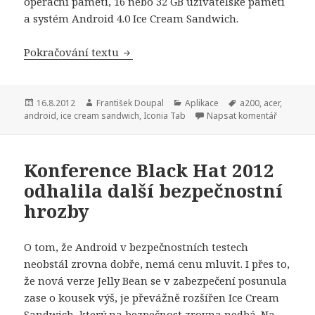
operační paměti, 16 nebo 32 GB uživatelské paměti
a systém Android 4.0 Ice Cream Sandwich.
Pokračování textu
Acer Iconia Tab A200 – tablet střední
Publikováno:
16.8.2012
Autor:
František Doupal
Rubriky:
Aplikace
Štítky:
a200
,
acer
,
android
,
ice cream sandwich
,
Iconia Tab
Napsat komentář
Konference Black Hat 2012
odhalila další bezpečnostní
hrozby
O tom, že Android v bezpečnostních testech
neobstál zrovna dobře, nemá cenu mluvit. I přes to,
že nová verze Jelly Bean se v zabezpečení posunula
zase o kousek výš, je převážně rozšířen Ice Cream
Sandwich, který na bezpečnost zrovna nedbá. Na