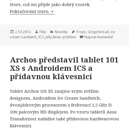
Store, což mi přijde jako dobrý vzorek.
Pokračování textu
Čtyřkových verzí Androida má již víc
Publikováno:
2.10.2012
Autor:
Filip
Rubriky:
Novinky
Štítky:
Froyo
,
Gingerbread
,
ice
cream sandwich
,
ICS
,
Jelly Bean
,
přehled
Napsat komentář
Archos představil tablet 101
XS s Androidem ICS a
přídavnou klávesnicí
Tablet Archos 101 XS zaujme svým svěžím
designem, Androidem Ice Cream Sandwich,
dvoujádrovým procesorem s frekvencí 1,5 GHz či
10ti palcovým HD displejem. Po vzoru tabletů Asus
Transformer nabídne také přídavnou hardwarovou
klávesnici.