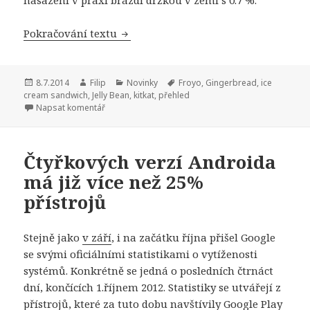
Pokračování textu
Android 4.4 KitKat již na téměř 18 pr
Publikováno:
8.7.2014
Autor:
Filip
Rubriky:
Novinky
Štítky:
Froyo
,
Gingerbread
,
ice
cream sandwich
,
Jelly Bean
,
kitkat
,
přehled
Napsat komentář
Čtyřkových verzí Androida
má již více než 25%
přístrojů
Stejně jako
v září
, i na začátku října přišel Google
se svými oficiálními statistikami o vytíženosti
systémů. Konkrétně se jedná o posledních čtrnáct
dní, končících 1.říjnem 2012. Statistiky se utvářejí z
přístrojů, které za tuto dobu navštívily Google Play