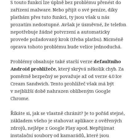
S touto funkcí lze úplně bez problému přenést do
zařízení malware. Nebo přijít o své peníze, díky
platbám přes tuto funkci, ty jsou však u nás
prozatím nedostupné. Avšak je úsměvné, že telefon
nepotřebuje žádné potvrzení a automaticky
provede požadovaný krok (třeba platbu). Nicméně
oprava tohoto problému bude velice jednoduchá.
Problémy obsahuje také starší verze
defaultního
Android prohlížeče
, který skrývá několik chyb. Za
poměrně bezpečný se považuje až od verze 4.0 Ice
Cream Sandwich. Tento prohlížeč však má být
v nejbližší době nahrazen oblíbeným Google
Chrome.
Říkáte si, jak se vlastně chránit? Je to pořád stejné,
základem všeho je stahovat aplikace z ověřených
zdrojů, nejlépe z Google Play apod. Nepřijímat
instalační soubory od kamarádů, které jsou