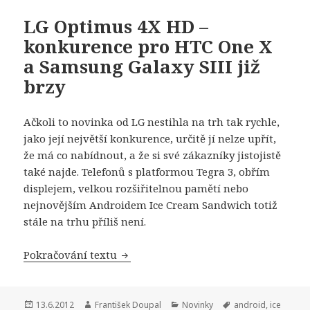
LG Optimus 4X HD –
konkurence pro HTC One X
a Samsung Galaxy SIII již
brzy
Ačkoli to novinka od LG nestihla na trh tak rychle,
jako její největší konkurence, určitě jí nelze upřít,
že má co nabídnout, a že si své zákazníky jistojistě
také najde. Telefonů s platformou Tegra 3, obřím
displejem, velkou rozšiřitelnou pamětí nebo
nejnovějším Androidem Ice Cream Sandwich totiž
stále na trhu příliš není.
Pokračování textu
LG Optimus 4X HD – konkurence pro H
Publikováno:
13.6.2012
Autor:
František Doupal
Rubriky:
Novinky
Štítky:
android
,
ice