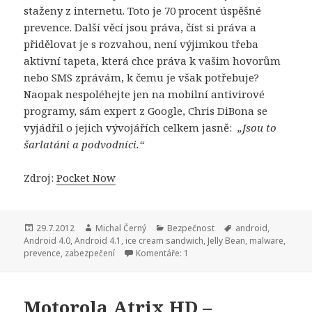
staženy z internetu. Toto je 70 procent úspěšné
prevence. Další věcí jsou práva, číst si práva a
přidělovat je s rozvahou, není výjimkou třeba
aktivní tapeta, která chce práva k vašim hovorům
nebo SMS zprávám, k čemu je však potřebuje?
Naopak nespoléhejte jen na mobilní antivirové
programy, sám expert z Google, Chris DiBona se
vyjádřil o jejich vývojářích celkem jasně:
„Jsou to
šarlatáni a podvodníci.“
Zdroj:
Pocket Now
Publikováno:
29.7.2012
Autor:
Michal Černý
Rubriky:
Bezpečnost
Štítky:
android
,
Android 4.0
,
Android 4.1
,
ice cream sandwich
,
Jelly Bean
,
malware
,
prevence
,
zabezpečení
Komentáře: 1
Motorola Atrix HD –