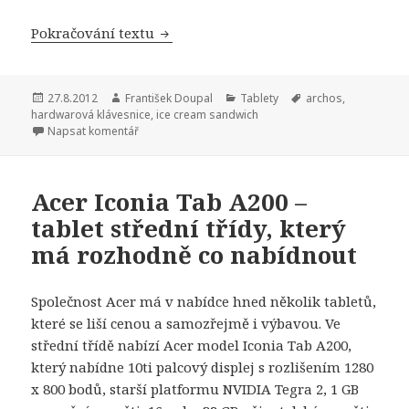
Pokračování textu
Archos představil tablet 101 XS s An
Publikováno:
27.8.2012
Autor:
František Doupal
Rubriky:
Tablety
Štítky:
archos
,
hardwarová klávesnice
,
ice cream sandwich
Napsat komentář
Acer Iconia Tab A200 –
tablet střední třídy, který
má rozhodně co nabídnout
Společnost Acer má v nabídce hned několik tabletů,
které se liší cenou a samozřejmě i výbavou. Ve
střední třídě nabízí Acer model Iconia Tab A200,
který nabídne 10ti palcový displej s rozlišením 1280
x 800 bodů, starší platformu NVIDIA Tegra 2, 1 GB