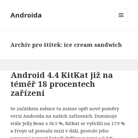
Androida
MENU
A
WIDGETY
Archiv pro štítek: ice cream sandwich
Android 4.4 KitKat již na
téměř 18 procentech
zařízení
Se začátkem měsíce tu máme opět nové poměry
verzí Androida na našich zařízeních. Dominuje
stále Jelly Bean s 56.5 %, KitKat se vyšvihl na 17.9 %
a Froyo už pomalu mizí v dáli, protože jeho
nasazení v praxi brázdí držkou v zemi s 0.7 %.