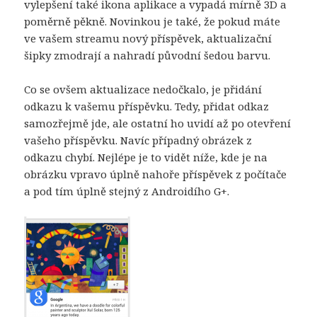
vylepšení také ikona aplikace a vypadá mírně 3D a
poměrně pěkně. Novinkou je také, že pokud máte
ve vašem streamu nový příspěvek, aktualizační
šipky zmodrají a nahradí původní šedou barvu.
Co se ovšem aktualizace nedočkalo, je přidání
odkazu k vašemu příspěvku. Tedy, přidat odkaz
samozřejmě jde, ale ostatní ho uvidí až po otevření
vašeho příspěvku. Navíc případný obrázek z
odkazu chybí. Nejlépe je to vidět níže, kde je na
obrázku vpravo úplně nahoře příspěvek z počítače
a pod tím úplně stejný z Androidího G+.