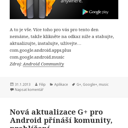
A to je vše. Více toho pro vás pro tento den
nemáme, takže klikněte na odkaz níže a stahujte,
aktualizujte, instalujte, užívejte…
com.google.android.apps.plus
com.google.android.music
Zdroj:
Android Community
Publikováno:
31.1.2013
Autor:
Filip
Rubriky:
Aplikace
Štítky:
G+
,
Google+
,
music
Napsat komentář
Nová aktualizace G+ pro
Android přínáší komunity,