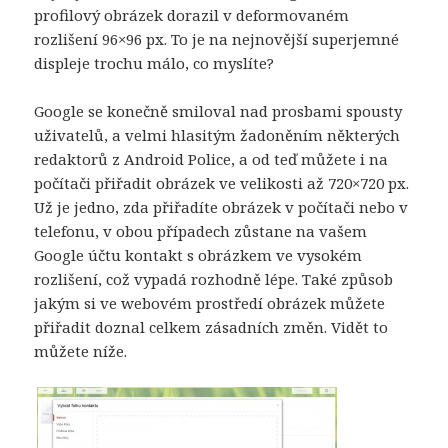
profilový obrázek dorazil v deformovaném
rozlišení 96×96 px. To je na nejnovější superjemné
displeje trochu málo, co myslíte?
Google se konečně smiloval nad prosbami spousty
uživatelů, a velmi hlasitým žadoněním některých
redaktorů z Android Police, a od teď můžete i na
počítači přiřadit obrázek ve velikosti až 720×720 px.
Už je jedno, zda přiřadíte obrázek v počítači nebo v
telefonu, v obou případech zůstane na vašem
Google účtu kontakt s obrázkem ve vysokém
rozlišení, což vypadá rozhodně lépe. Také způsob
jakým si ve webovém prostředí obrázek můžete
přiřadit doznal celkem zásadních změn. Vidět to
můžete níže.