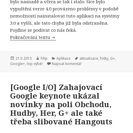
bylo nasnadě a včera se tak i stalo. Sice bylo
vypuštění verze 4.0 provázeno problémy v podobě
nemožnosti nainstalovat tuto aplikaci na systémy
3.0 a vyšší, ale tato chyba již byla odstraněna.
Pojďme se podívat co nás čeká.
Pokračování textu
Aktualizovaný Google+ přináší 'fotom
Publikováno:
21.5.2013
Autor:
Filip
Rubriky:
Aplikace
Štítky:
aktualizace
,
fotky
,
G+
,
Google+
,
top výběr
Napsat komentář
[Google I/O] Zahajovací
Google keynote ukázal
novinky na poli Obchodu,
Hudby, Her, G+ ale také
třeba slibované Hangouts