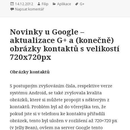
Publikováno:
14.12.2012
Autor:
Filip
Rubriky:
Aplikace
Štítky:
G+
Napsat komentář
Novinky u Google –
aktualizace G+ a (konečně)
obrázky kontaktů s velikostí
720x720px
Obrázky kontaktů
S postupným zvyšováním čísla, respektive verze
systému Android, se také zvyšovala kvalita
obrázků, které si můžete propojit s některým z
kontaktů. Problém byl až do včerejška ten, že
pokud jste si v telefonu ke kontaktu přiřadili
obrázek, tento byl uložen v rozlišení až 720×720 px
(v Jelly Bean), ovšem na server Google tento