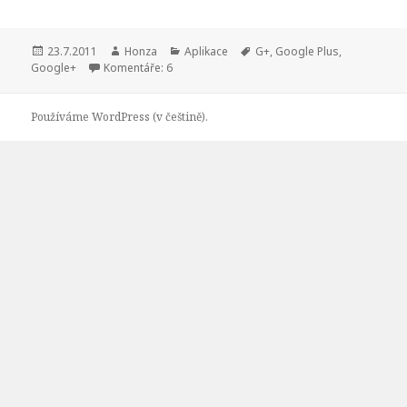
Publikováno:
23.7.2011
Autor:
Honza
Rubriky:
Aplikace
Štítky:
G+
,
Google Plus
,
Google+
Komentáře: 6
Používáme WordPress (v češtině).