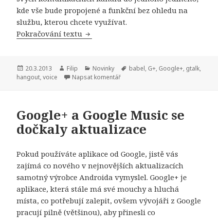
kde vše bude propojené a funkční bez ohledu na
službu, kterou chcete využívat.
Pokračování textu
Google chystá sjednocení svých komu
Publikováno:
20.3.2013
Autor:
Filip
Rubriky:
Novinky
Štítky:
babel
,
G+
,
Google+
,
gtalk
,
hangout
,
voice
Napsat komentář
Google+ a Google Music se
dočkaly aktualizace
Pokud používáte aplikace od Google, jistě vás
zajímá co nového v nejnovějších aktualizacích
samotný výrobce Androida vymyslel. Google+ je
aplikace, která stále má své mouchy a hluchá
místa, co potřebují zalepit, ovšem vývojáři z Google
pracují pilně (většinou), aby přinesli co