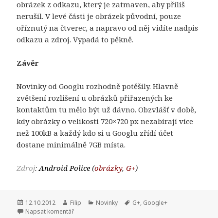
obrázek z odkazu, který je zatmaven, aby příliš
nerušil. V levé části je obrázek původní, pouze
oříznutý na čtverec, a napravo od něj vidíte nadpis
odkazu a zdroj. Vypadá to pěkně.
Závěr
Novinky od Googlu rozhodně potěšily. Hlavně
zvětšení rozlišení u obrázků přiřazených ke
kontaktům tu mělo být už dávno. Obzvlášť v době,
kdy obrázky o velikosti 720×720 px nezabírají více
než 100kB a každý kdo si u Googlu zřídí účet
dostane minimálně 7GB místa.
Zdroj
:
Android Police
(
obrázky
,
G+
)
Publikováno:
12.10.2012
Autor:
Filip
Rubriky:
Novinky
Štítky:
G+
,
Google+
Napsat komentář