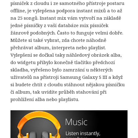
písniček z cloudu i ze samotného přístroje postaru
offline, je vylepšena podpora instant mixů a to až
na 25 songů. Instant mix vám vytvoří na základě
jedné písničky z vaší databáze mix písniček
žánrově podobných. Často to funguje velmi dobře.
Můžete si také vybrat, zda chcete náhodně
přehrávat album, interpreta nebo playlist.
Vylepšení se dočkal taky náhledový obrázek alba,
do widgetu přibylo konečně tlačítko předchozí
skladba, vyřešeno bylo zamrzání u některých
uživatelů na přístroji Samsung Galaxy S III a když
si budete chtít z cloudu stáhnout nějakou písničku
či album, tak uvidíte průběh stahování při
prohlížení alba nebo playlistu.