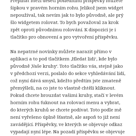
Přepínat mezi deseti posledními příspěvky můžete
šipkou v pravém horním rohu. Jelikož jsem widget
nepoužíval, tak nevím jak to bylo původně, ale prý
šlo widgetem rolovat. To bych považoval za krok
zpět oproti původnímu rolování. K dispozici je i
tlačítko pro obnovení a pro vytvoření příspěvku.
Na nepatrné novinky můžete narazit přímo v
aplikaci a to pod tlačítkem ‚Hledat lidi‘, kde bylo
původně ‚Vaše kruhy‘. Toto tlačítko vás, stejně jako
v předchozí verzi, poslalo do sekce vyhledávání lidí,
což nyní dává smysl, kdežto předtím jste zmateně
přemýšleli, na co jste to vlastně chtěli kliknout.
Pokud chcete brouzdat vašimi kruhy, stačí v levém
horním rohu ťuknout na rolovací menu a vybrat,
do kterých kruhů se chcete podívat. Toto podle mě
není vyřešeno úplně šťastně, ale aspoň to již není
zavádějící. Příspěvky, ve kterých se objevuje odkaz
vypadají nyní lépe. Na pozadí příspěvku se objevuje