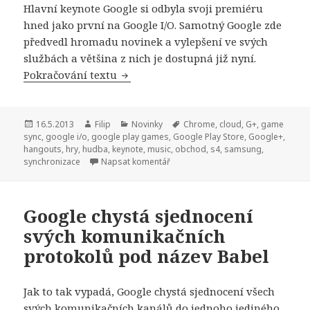
Hlavní keynote Google si odbyla svoji premiéru
hned jako první na Google I/O. Samotný Google zde
předvedl hromadu novinek a vylepšení ve svých
službách a většina z nich je dostupná již nyní.
Pokračování textu
[Google I/O] Zahajovací Google keyno
Publikováno:
16.5.2013
Autor:
Filip
Rubriky:
Novinky
Štítky:
Chrome
,
cloud
,
G+
,
game
sync
,
google i/o
,
google play games
,
Google Play Store
,
Google+
,
hangouts
,
hry
,
hudba
,
keynote
,
music
,
obchod
,
s4
,
samsung
,
synchronizace
Napsat komentář
Google chystá sjednocení
svých komunikačních
protokolů pod název Babel
Jak to tak vypadá, Google chystá sjednocení všech
svých komunikačních kanálů do jednoho jediného,