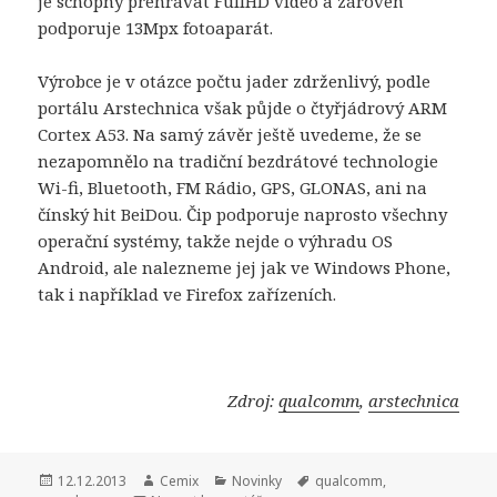
je schopný přehrávat FullHD video a zároveň
podporuje 13Mpx fotoaparát.
Výrobce je v otázce počtu jader zdrženlivý, podle
portálu Arstechnica však půjde o čtyřjádrový ARM
Cortex A53. Na samý závěr ještě uvedeme, že se
nezapomnělo na tradiční bezdrátové technologie
Wi-fi, Bluetooth, FM Rádio, GPS, GLONAS, ani na
čínský hit BeiDou. Čip podporuje naprosto všechny
operační systémy, takže nejde o výhradu OS
Android, ale nalezneme jej jak ve Windows Phone,
tak i například ve Firefox zařízeních.
Zdroj:
qualcomm
,
arstechnica
Publikováno:
12.12.2013
Autor:
Cemix
Rubriky:
Novinky
Štítky:
qualcomm
,