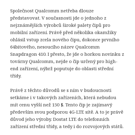
Společnost Qualcomm netřeba dlouze
představovat. V současnosti jde o jednoho z
nejznámějších výrobců široké palety čipů pro
mobilní zařízení. Právě před několika okamžiky
ohlásil vstup zcela nového čipu, dokonce prvního
64bitového, nesoucího název Qualcomm
Snapdragon 410. I přesto, že jde o horkou novinku z
továrny Qualcomm, nejde o čip určený pro high-
end zařízení, nýbrž poputuje do oblasti střední
třídy.
Právě z těchto důvodů se s ním v budoucnosti
setkáme i v takových zařízeních, která nebudou
mít cenu vyšší než 150 $. Tento čip je zajímavý
především svou podporou 4G-LTE sítě. A to je právě
důvod jeho výroby. Dostat LTE do telefonních
zařízení střední třídy, a tedy i do rozvojových států.