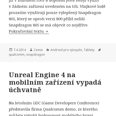
již v minulém roce a doposud ještě nebyl využit
v žádném zařízení uvedeném na trh. Vlajkové lodě
prozatím využívají pouze vylepšený Snapdragon
801, který se oproti verzi 800 příliš neliší.
Snapdragon 805 se má objevit co nejdříve.
Pokračování textu
Qualcomm dělá nejvýkonnější tablety
Publikováno:
7.4.2014
Autor:
Cemix
Rubriky:
Android pro vývojaře
,
Tablety
Štítky:
qualcomm
,
snapdragon
Unreal Engine 4 na
mobilním zařízení vypadá
úchvatně
Na letošním GDC (Game Developers Conference)
představila firma Qualcomm demo, ze kterého
můžete vytušit budoucnost mobilního hraní.