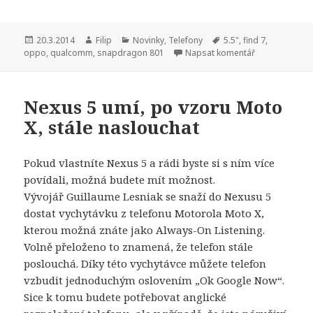
Publikováno:
20.3.2014
Autor:
Filip
Rubriky:
Novinky
,
Telefony
Štítky:
5.5"
,
find 7
,
oppo
,
qualcomm
,
snapdragon 801
Napsat komentář
Nexus 5 umí, po vzoru Moto
X, stále naslouchat
Pokud vlastníte Nexus 5 a rádi byste si s ním více
povídali, možná budete mít možnost.
Vývojář Guillaume Lesniak se snaží do Nexusu 5
dostat vychytávku z telefonu Motorola Moto X,
kterou možná znáte jako Always-On Listening.
Volně přeloženo to znamená, že telefon stále
poslouchá. Díky této vychytávce můžete telefon
vzbudit jednoduchým oslovením „Ok Google Now“.
Sice k tomu budete potřebovat anglické