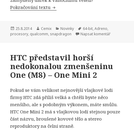
Pokračování textu
Do konce roku se můžeme těšit na pr
Publikováno:
25.8.2014
Autor:
Cemix
Rubriky:
Novinky
Štítky:
64-bit
,
Adreno
,
procesory
,
qualcomm
,
snapdragon
Napsat komentář
HTC představil horší
nedokonalou zmenšeninu
One (M8) – One Mini 2
Pokud se vám velikost nejnovější vlajkové lodi
firmy HTC zdá příliš velká a chtěli byste něco
menšího, ale s podobným výkonem, máte smůlu.
HTC One Mini 2 má s vlajkovou lodí stejnou pouze
část názvu, broušené kovové tělo a stereo
reproduktory na čelní straně.