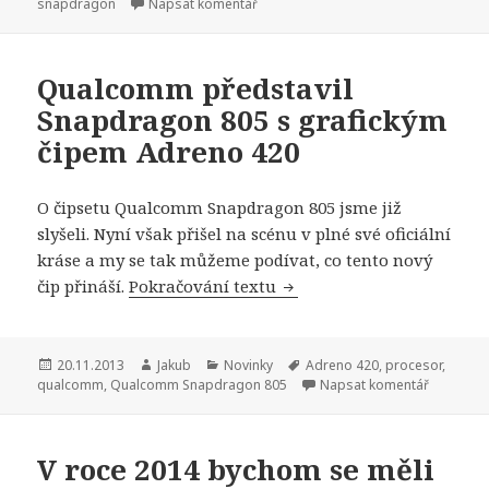
snapdragon
Napsat komentář
Qualcomm představil
Snapdragon 805 s grafickým
čipem Adreno 420
O čipsetu Qualcomm Snapdragon 805 jsme již
slyšeli. Nyní však přišel na scénu v plné své oficiální
kráse a my se tak můžeme podívat, co tento nový
čip přináší.
Pokračování textu
Qualcomm představil Sna
Publikováno:
20.11.2013
Autor:
Jakub
Rubriky:
Novinky
Štítky:
Adreno 420
,
procesor
,
qualcomm
,
Qualcomm Snapdragon 805
Napsat komentář
V roce 2014 bychom se měli