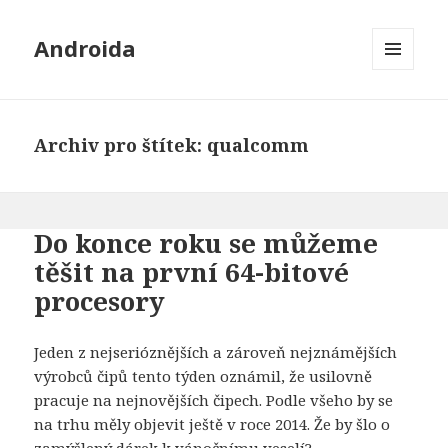
Androida
MENU
A
WIDGETY
Archiv pro štítek: qualcomm
Do konce roku se můžeme
těšit na první 64-bitové
procesory
Jeden z nejserióznějších a zároveň nejznámějších
výrobců čipů tento týden oznámil, že usilovně
pracuje na nejnovějších čipech. Podle všeho by se
na trhu měly objevit ještě v roce 2014. Že by šlo o
zamýšlený dárek k vánočnímu veselí?