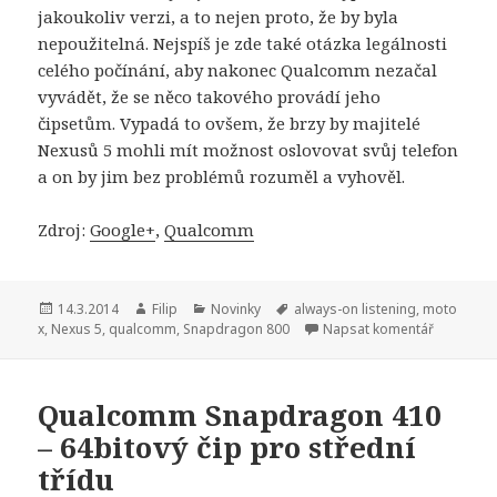
jakoukoliv verzi, a to nejen proto, že by byla
nepoužitelná. Nejspíš je zde také otázka legálnosti
celého počínání, aby nakonec Qualcomm nezačal
vyvádět, že se něco takového provádí jeho
čipsetům. Vypadá to ovšem, že brzy by majitelé
Nexusů 5 mohli mít možnost oslovovat svůj telefon
a on by jim bez problémů rozuměl a vyhověl.
Zdroj:
Google+
,
Qualcomm
Publikováno:
14.3.2014
Autor:
Filip
Rubriky:
Novinky
Štítky:
always-on listening
,
moto
x
,
Nexus 5
,
qualcomm
,
Snapdragon 800
Napsat komentář
Qualcomm Snapdragon 410
– 64bitový čip pro střední
třídu