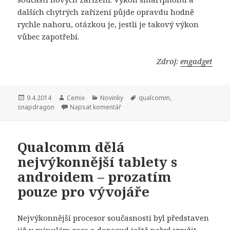
dalších chytrých zařízení půjde opravdu hodně
rychle nahoru, otázkou je, jestli je takový výkon
vůbec zapotřebí.
Zdroj:
engadget
Publikováno:
9.4.2014
Autor:
Cemix
Rubriky:
Novinky
Štítky:
qualcomm
,
snapdragon
Napsat komentář
Qualcomm dělá
nejvýkonnější tablety s
androidem – prozatím
pouze pro vývojáře
Nejvýkonnější procesor současnosti byl představen