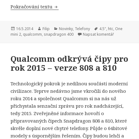
Pokračování textu
HTC představil horší nedokonalou zm
Publikováno:
16.5.2014
Autor:
Filip
Rubriky:
Novinky
,
Telefony
Štítky:
4.5"
,
htc
,
One
mini 2
,
qualcomm
,
snapdragon 400
Napsat komentář
Qualcomm odkrývá čipy pro
rok 2015 – verze 808 a 810
Technologický pokrok je nedílnou součástí moderní
civilizace. Teprve nedávno jsme vkročili do nového
roku 2014 a společnost Qualcomm si na nás už
přichystala senzační zprávu pro rok nadcházející,
tedy 2015. Zveřejněné informace hovoří o
připravovaných čipech Snapdragon 808 a 810, které
skvěle doplní nové chytré telefony. Půjde o 64bitové
modely s úspornějším řešením. Čipy budou lehčí a