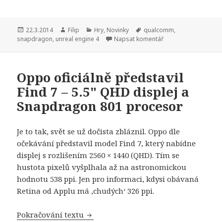
Publikováno:
22.3.2014
Autor:
Filip
Rubriky:
Hry
,
Novinky
Štítky:
qualcomm
,
snapdragon
,
unreal engine 4
Napsat komentář
Oppo oficiálně představil
Find 7 – 5.5" QHD displej a
Snapdragon 801 procesor
Je to tak, svět se už dočista zbláznil. Oppo dle
očekávání představil model Find 7, který nabídne
displej s rozlišením 2560 × 1440 (QHD). Tím se
hustota pixelů vyšplhala až na astronomickou
hodnotu 538 ppi. Jen pro informaci, kdysi obávaná
Retina od Applu má ‚chudých‘ 326 ppi.
Pokračování textu
Oppo oficiálně představil Find 7 – 5.