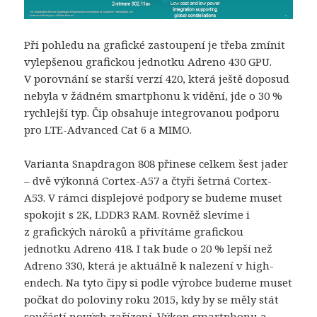
Při pohledu na grafické zastoupení je třeba zmínit
vylepšenou grafickou jednotku Adreno 430 GPU.
V porovnání se starší verzí 420, která ještě doposud
nebyla v žádném smartphonu k vidění, jde o 30 %
rychlejší typ. Čip obsahuje integrovanou podporu
pro LTE-Advanced Cat 6 a MIMO.
Varianta Snapdragon 808 přinese celkem šest jader
– dvě výkonná Cortex-A57 a čtyři šetrná Cortex-
A53. V rámci displejové podpory se budeme muset
spokojit s 2K, LDDR3 RAM. Rovněž slevíme i
z grafických nároků a přivítáme grafickou
jednotku Adreno 418. I tak bude o 20 % lepší než
Adreno 330, která je aktuálně k nalezení v high-
endech. Na tyto čipy si podle výrobce budeme muset
počkat do poloviny roku 2015, kdy by se měly stát
součástí nových zařízení. Výkon smartphonu a