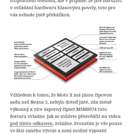
rozpoložení telefonu, ale v případě, že jste náruživí
v ovládání hardwaru hlasovými povely, toto pro
vás nebude jistě překážkou.
Vzhledem k tomu, že Moto X má jinou čipovou
sadu než Nexus 5, nebylo doteď jisté, zda méně
výkonný a více úsporný čipset MSM8974 tuto
featuru zvládne. Jak se můžete přesvědčit na videu
pod tímto odkazem
, zvládne. Prozatím je vše pouze
ve fázi raného vývoje a není možné vypustit