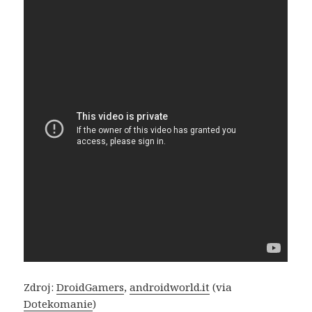
Zdroj:
DroidGamers
,
androidworld.it
(via
Dotekomanie
)