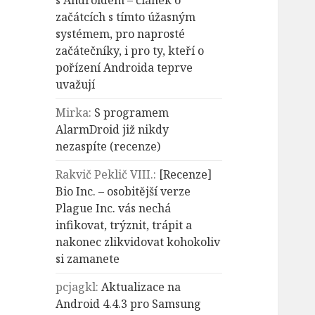
s Androidem – článek o
začátcích s tímto úžasným
systémem, pro naprosté
začátečníky, i pro ty, kteří o
pořízení Androida teprve
uvažují
Mirka
:
S programem
AlarmDroid již nikdy
nezaspíte (recenze)
Rakvič Peklič VIII.
:
[Recenze]
Bio Inc. – osobitější verze
Plague Inc. vás nechá
infikovat, trýznit, trápit a
nakonec zlikvidovat kohokoliv
si zamanete
pcjagkl
:
Aktualizace na
Android 4.4.3 pro Samsung