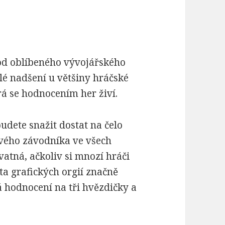
d oblíbeného vývojářského
lé nadšení u většiny hráčské
erá se hodnocením her živí.
budete snažit dostat na čelo
vého závodníka ve všech
vatná, ačkoliv si mnozí hráči
ita grafických orgií značně
á hodnocení na tři hvězdičky a