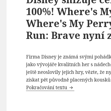
100%! Where's M
Where's My Perr
Run: Brave nyní
Firma Disney je známá svými pohádka
jako vývojáře kvalitních her s nádec
ještě neoslovily jejich hry, vězte, že
získat pět původně placených kousků 
Pokračování textu
Disney snižuje cen