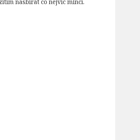
zitím nasbírat co nejvíc mincí.