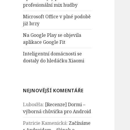
n
profesionální mix hudby
í
Microsoft Office v plné podobě
již brzy
Na Google Play se objevila
aplikace Google Fit
Inteligentní domácnosti se
dostaly do hledáčku Xiaomi
NEJNOVĚJŠÍ KOMENTÁŘE
LubosHa
:
[Recenze] Dormi –
výborná chůvička pro Android
Patricie Kamenická
:
Začínáme