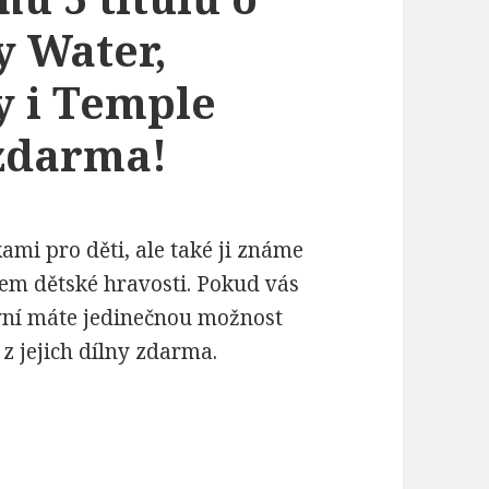
y Water,
y i Temple
 zdarma!
mi pro děti, ale také ji známe
hem dětské hravosti. Pokud vás
 nyní máte jedinečnou možnost
z jejich dílny zdarma.
u 5 titulů o 100%! Where's My Water, Where's My