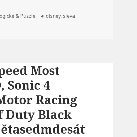
ogické & Puzzle
Štítky:
disney
,
sleva
Speed Most
, Sonic 4
 Motor Racing
f Duty Black
pětasedmdesát