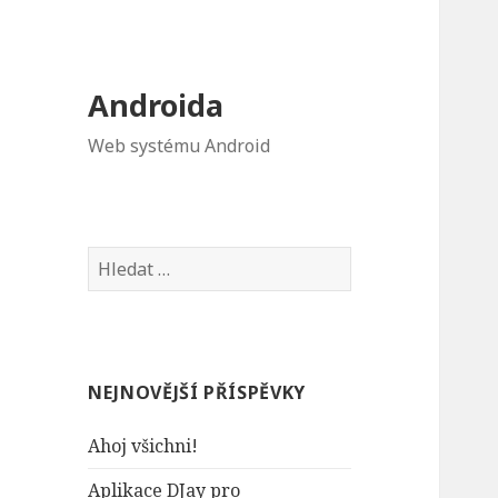
Androida
Web systému Android
V
y
h
l
e
NEJNOVĚJŠÍ PŘÍSPĚVKY
d
á
Ahoj všichni!
v
á
Aplikace DJay pro