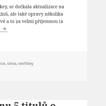
tkey, se dočkala aktualizace na
kinů, ale také opravy několika
evě a to za velmi příjemnou (a
u
Klávesnice Swiftkey získala aktualizaci na verzi
ice
,
sleva
,
swiftkey
nu 5 titulů o