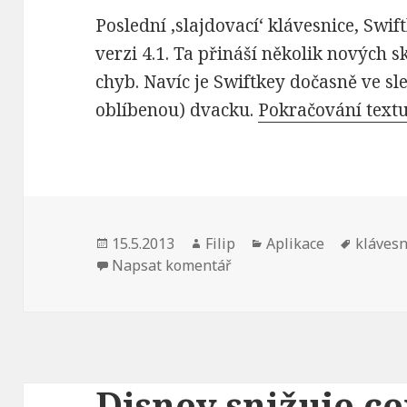
Poslední ‚slajdovací‘ klávesnice, Swif
verzi 4.1. Ta přináší několik nových s
chyb. Navíc je Swiftkey dočasně ve sl
oblíbenou) dvacku.
Pokračování text
Publikováno:
15.5.2013
Autor:
Filip
Rubriky:
Aplikace
Štítky:
klávesn
Napsat komentář
Disney snižuje ce