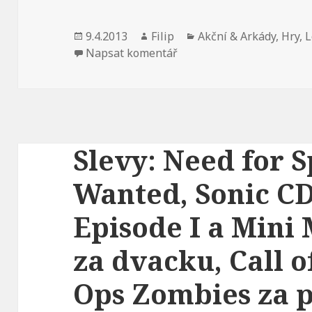
Publikováno:
9.4.2013
Autor:
Filip
Rubriky:
Akční & Arkády
,
Hry
,
L
Napsat komentář
Slevy: Need for 
Wanted, Sonic CD
Episode I a Mini
za dvacku, Call o
Ops Zombies za 