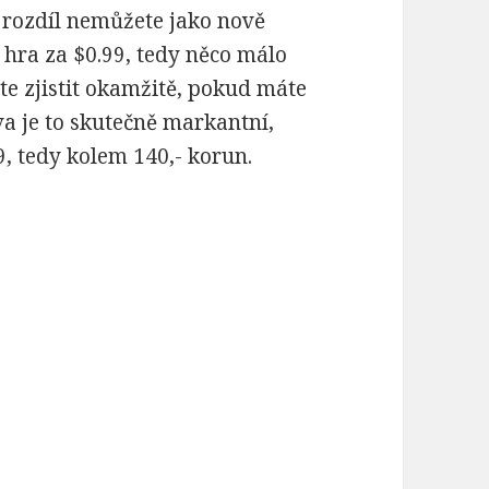
ý rozdíl nemůžete jako nově
o hra za $0.99, tedy něco málo
e zjistit okamžitě, pokud máte
va je to skutečně markantní,
9, tedy kolem 140,- korun.