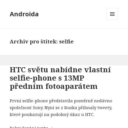
Androida
MENU
A
WIDGETY
Archiv pro štítek: selfie
HTC světu nabídne vlastní
selfie-phone s 13MP
předním fotoaparátem
První selfie-phone představila poměrně nedávno
společnost Sony. Nyní se z Ruska přihnaly tweety,
které poukazují na podobný úkaz u HTC.
Pokračování textu
HTC světu nabídne vlastní selfie-ph