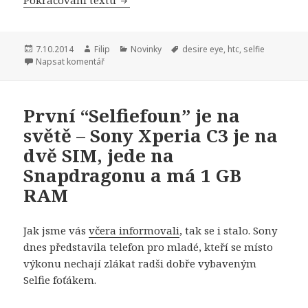
Publikováno:
7.10.2014
Autor:
Filip
Rubriky:
Novinky
Štítky:
desire eye
,
htc
,
selfie
Napsat komentář
První “Selfiefoun” je na
světě – Sony Xperia C3 je na
dvě SIM, jede na
Snapdragonu a má 1 GB
RAM
Jak jsme vás
včera informovali
, tak se i stalo. Sony
dnes představila telefon pro mladé, kteří se místo
výkonu nechají zlákat radši dobře vybaveným
Selfie foťákem.