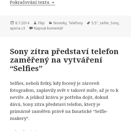
Pokračování textu
První “Selfiefoun” je na světě – Son
Publikováno:
8.7.2014
Autor:
Filip
Rubriky:
Novinky
,
Telefony
Štítky:
5.5"
,
selfie
,
Sony
,
xperia c3
Napsat komentář
Sony zítra představí telefon
zaměřený na vytváření
“Selfies”
Selfies, neboli fotky, kdy focený je zároveň
fotografem, zaplavily svět v takové míře, až je to k
nevíře. A jelikož krávu je potřeba dojit, dokud
dává, Sony zítra představí telefon, který je
primárně zaměřen právě na fanatické “Selfie-
makery”.