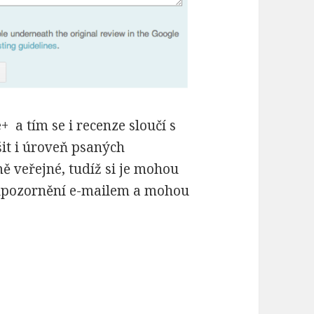
 a tím se i recenze sloučí s
šit i úroveň psaných
 veřejné, tudíž si je mohou
ží upozornění e-mailem a mohou