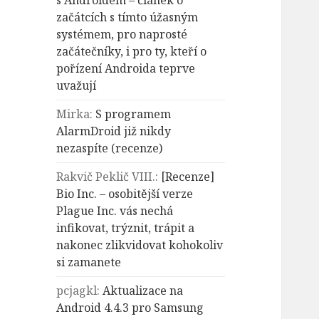
s Androidem – článek o
začátcích s tímto úžasným
systémem, pro naprosté
začátečníky, i pro ty, kteří o
pořízení Androida teprve
uvažují
Mirka
:
S programem
AlarmDroid již nikdy
nezaspíte (recenze)
Rakvič Peklič VIII.
:
[Recenze]
Bio Inc. – osobitější verze
Plague Inc. vás nechá
infikovat, trýznit, trápit a
nakonec zlikvidovat kohokoliv
si zamanete
pcjagkl
:
Aktualizace na
Android 4.4.3 pro Samsung