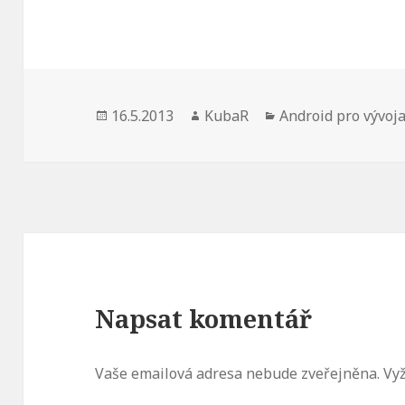
Publikováno:
16.5.2013
Autor:
KubaR
Rubriky:
Android pro vývoj
Napsat komentář
Vaše emailová adresa nebude zveřejněna.
Vyž