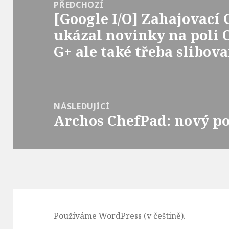
pro
PŘEDCHOZÍ
[Google I/O] Zahajovací
příspěvek
Předchozí
ukázal novinky na poli 
příspěvek:
G+ ale také třeba slibo
NÁSLEDUJÍCÍ
Archos ChefPad: nový p
Následující
příspěvek:
Používáme WordPress (v češtině).