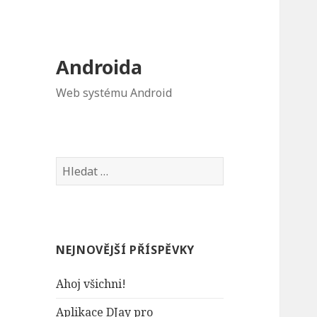
Androida
Web systému Android
V
y
h
l
e
NEJNOVĚJŠÍ PŘÍSPĚVKY
d
á
Ahoj všichni!
v
á
Aplikace DJay pro