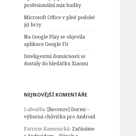
n
profesionální mix hudby
í
Microsoft Office v plné podobě
již brzy
Na Google Play se objevila
aplikace Google Fit
Inteligentní domácnosti se
dostaly do hledáčku Xiaomi
NEJNOVĚJŠÍ KOMENTÁŘE
LubosHa
:
[Recenze] Dormi –
výborná chůvička pro Android
Patricie Kamenická
:
Začínáme