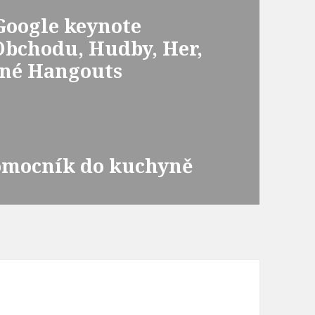
 Google keynote
Obchodu, Hudby, Her,
vané Hangouts
omocník do kuchyně