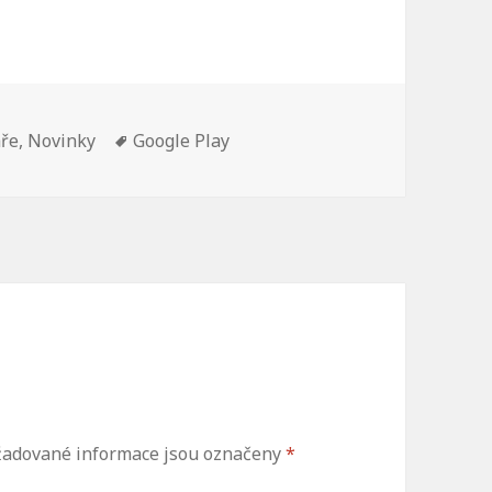
aře
,
Novinky
Štítky:
Google Play
adované informace jsou označeny
*