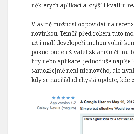
některých aplikací a zvýší i kvalitu re
Vlastně možnost odpovídat na recenz
novinkou. Téměř před rokem tuto mož
už i malí developeři mohou volně kom
pokud bude uživatel zklamán či mu b
hry nebo aplikace, jednoduše napíše k
samozřejmě není nic nového, ale nyní 
kdy se například chystá update, kde 