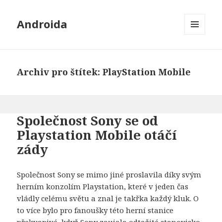
Androida
MENU
A
WIDGETY
Archiv pro štítek: PlayStation Mobile
Společnost Sony se od
Playstation Mobile otáčí
zády
Společnost Sony se mimo jiné proslavila díky svým
herním konzolím Playstation, které v jeden čas
vládly celému světu a znal je takřka každý kluk. O
to více bylo pro fanoušky této herní stanice
překvapivé, když Sony zaujala odtažité stanovisko