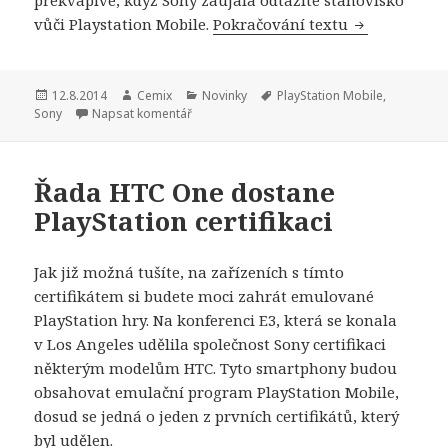
vůči Playstation Mobile.
Pokračování textu
Společnost S
Publikováno:
12.8.2014
Autor:
Cemix
Rubriky:
Novinky
Štítky:
PlayStation Mobile
,
Sony
Napsat komentář
Řada HTC One dostane
PlayStation certifikaci
Jak již možná tušíte, na zařízeních s tímto
certifikátem si budete moci zahrát emulované
PlayStation hry. Na konferenci E3, která se konala
v Los Angeles udělila společnost Sony certifikaci
některým modelům HTC. Tyto smartphony budou
obsahovat emulační program PlayStation Mobile,
dosud se jedná o jeden z prvních certifikátů, který
byl udělen.