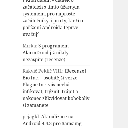
s Androidem – článek o
začátcích s tímto úžasným
systémem, pro naprosté
začátečníky, i pro ty, kteří o
pořízení Androida teprve
uvažují
Mirka
:
S programem
AlarmDroid již nikdy
nezaspíte (recenze)
Rakvič Peklič VIII.
:
[Recenze]
Bio Inc. – osobitější verze
Plague Inc. vás nechá
infikovat, trýznit, trápit a
nakonec zlikvidovat kohokoliv
si zamanete
pcjagkl
:
Aktualizace na
Android 4.4.3 pro Samsung