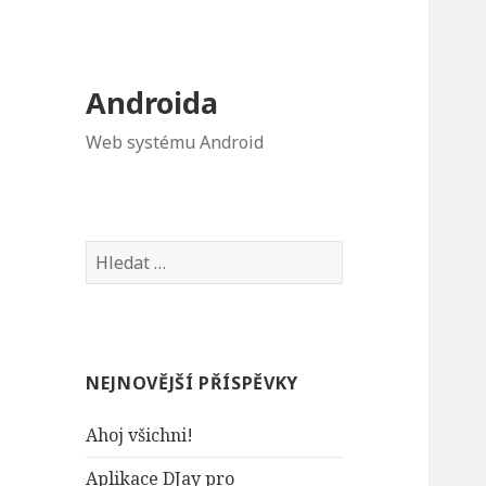
Androida
Web systému Android
V
y
h
l
e
NEJNOVĚJŠÍ PŘÍSPĚVKY
d
á
Ahoj všichni!
v
á
Aplikace DJay pro