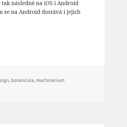
, tak následně na iOS i Android
se na Android dostává i jejich
nicula se dočkala verze pro Android
sign
,
botanicula
,
machinarium