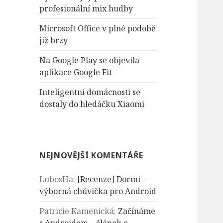
n
profesionální mix hudby
í
Microsoft Office v plné podobě
již brzy
Na Google Play se objevila
aplikace Google Fit
Inteligentní domácnosti se
dostaly do hledáčku Xiaomi
NEJNOVĚJŠÍ KOMENTÁŘE
LubosHa
:
[Recenze] Dormi –
výborná chůvička pro Android
Patricie Kamenická
:
Začínáme