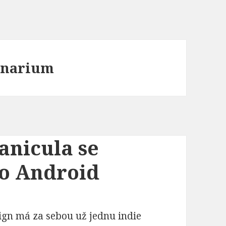
hinarium
anicula se
ro Android
ign má za sebou už jednu indie