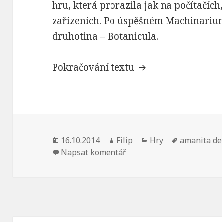
hru, která prorazila jak na počítačích
zařízeních. Po úspěšném Machinarium 
druhotina – Botanicula.
Pokračování textu
Krásná česká Bota
Publikováno:
16.10.2014
Autor:
Filip
Rubriky:
Hry
Štítky:
amanita de
Napsat komentář