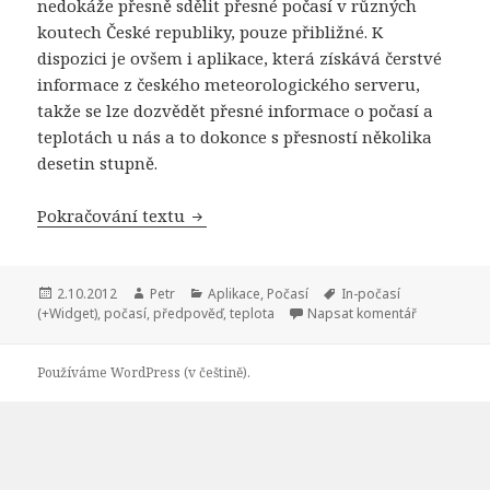
nedokáže přesně sdělit přesné počasí v různých
koutech České republiky, pouze přibližné. K
dispozici je ovšem i aplikace, která získává čerstvé
informace z českého meteorologického serveru,
takže se lze dozvědět přesné informace o počasí a
teplotách u nás a to dokonce s přesností několika
desetin stupně.
Pokračování textu
In-počasí (+Widget) je česká aplikace
Publikováno:
2.10.2012
Autor:
Petr
Rubriky:
Aplikace
,
Počasí
Štítky:
In-počasí
(+Widget)
,
počasí
,
předpověď
,
teplota
Napsat komentář
Používáme WordPress (v češtině).