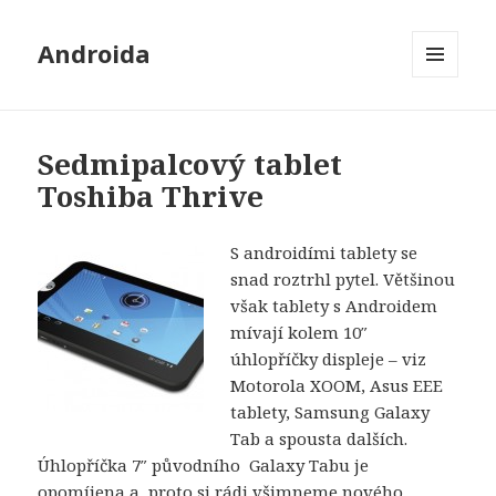
Androida
MENU
A
WIDGETY
Sedmipalcový tablet
Toshiba Thrive
S androidími tablety se
snad roztrhl pytel. Většinou
však tablety s Androidem
mívají kolem 10″
úhlopříčky displeje – viz
Motorola XOOM, Asus EEE
tablety, Samsung Galaxy
Tab a spousta dalších.
Úhlopříčka 7″ původního Galaxy Tabu je
opomíjena a proto si rádi všimneme nového