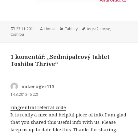
Publikováno:
23.11.2011
Autor:
Honza
Rubriky:
Tablety
Štítky:
tegra2
,
thrive
,
toshiba
1 komentář: „Sedmipalcový tablet
Toshiba Thrive“
mikeroger113
napsal:
14.3.2013 (6:22)
ringcentral referral code
It is really a nice and helpful piece of info. I am glad
that you shared this useful info with us. Please
keep us up to date like this. Thanks for sharing.