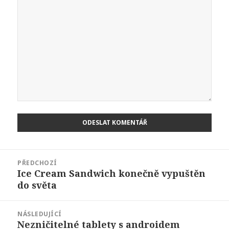
Navigace
PŘEDCHOZÍ
pro
Ice Cream Sandwich konečně vypuštěn
Předchozí
příspěvek
do světa
příspěvek:
NÁSLEDUJÍCÍ
Nezničitelné tablety s androidem
Následující