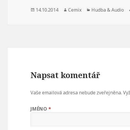
Publikováno:
14.10.2014
Autor:
Cemix
Rubriky:
Hudba & Audio
Napsat komentář
Vaše emailová adresa nebude zveřejněna.
Vyž
JMÉNO
*