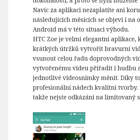
dokonalosti, a proto se nyní můžeme t
Navíc za aplikaci nezaplatíte ani koru
následujících měsících se objeví i na
Android má v této situaci výhodu.
HTC Zoe je velmi elegantní aplikace, 
krátkých útržků vytvořit bravurní vi
vsunout celou řadu doprovodných vide
vytvořenému videu přiřadit i hudbu 
jednotlivé videosnímky měnit. Díky 
profesionální nádech kvalitní tvorby.
takže nejste odkázáni na limitovaný