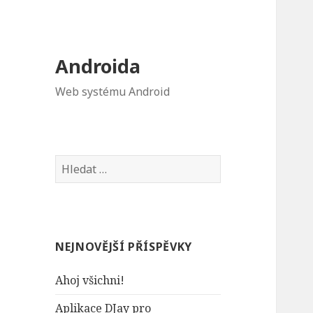
Androida
Web systému Android
V
y
h
l
e
NEJNOVĚJŠÍ PŘÍSPĚVKY
d
á
Ahoj všichni!
v
á
Aplikace DJay pro