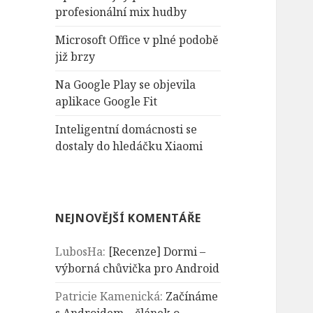
n
profesionální mix hudby
í
Microsoft Office v plné podobě
již brzy
Na Google Play se objevila
aplikace Google Fit
Inteligentní domácnosti se
dostaly do hledáčku Xiaomi
NEJNOVĚJŠÍ KOMENTÁŘE
LubosHa
:
[Recenze] Dormi –
výborná chůvička pro Android
Patricie Kamenická
:
Začínáme