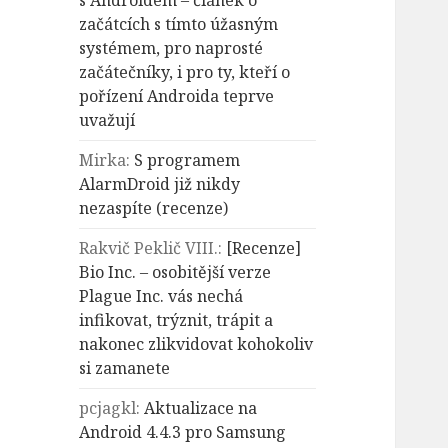
s Androidem – článek o
začátcích s tímto úžasným
systémem, pro naprosté
začátečníky, i pro ty, kteří o
pořízení Androida teprve
uvažují
Mirka
:
S programem
AlarmDroid již nikdy
nezaspíte (recenze)
Rakvič Peklič VIII.
:
[Recenze]
Bio Inc. – osobitější verze
Plague Inc. vás nechá
infikovat, trýznit, trápit a
nakonec zlikvidovat kohokoliv
si zamanete
pcjagkl
:
Aktualizace na
Android 4.4.3 pro Samsung