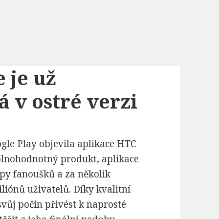
 je už
 v ostré verzi
gle Play objevila aplikace HTC
o plnohodnotný produkt, aplikace
upy fanoušků a za několik
liónů uživatelů. Díky kvalitní
vůj počin přivést k naprosté