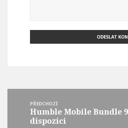
Navigace
pro
PŘEDCHOZÍ
Humble Mobile Bundle 9 
příspěvek
Předchozí
dispozici
příspěvek: