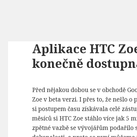
Aplikace HTC Zoe
konečně dostupná
Před nějakou dobou se v obchodě Goo
Zoe v beta verzi. I přes to, že nešlo 
si postupem času získávala celé zást
měsíců si HTC Zoe stáhlo více jak 5 mi
zpětné vazbě se vývojářům podařilo s