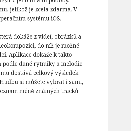
ěšit z jeho finální podoby.
nu, jelikož je zcela zdarma. V
 operačním systému iOS,
která dokáže z videí, obrázků a
deokompozici, do níž je možné
í. Aplikace dokáže k takto
a podle dané rytmiky a melodie
tomu dostává celkový výsledek
 Hudbu si můžete vybrat i sami,
 seznam méně známých tracků.