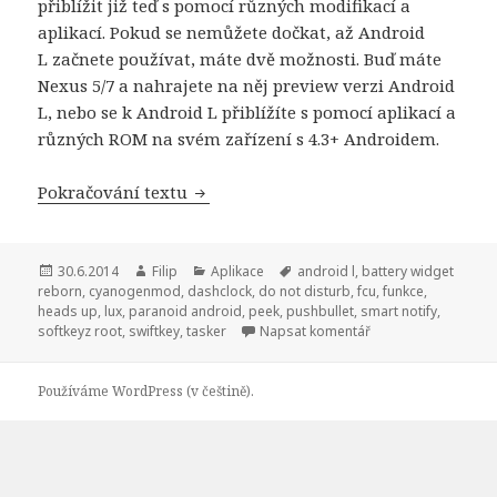
přiblížit již teď s pomocí různých modifikací a
aplikací. Pokud se nemůžete dočkat, až Android
L začnete používat, máte dvě možnosti. Buď máte
Nexus 5/7 a nahrajete na něj preview verzi Android
L, nebo se k Android L přiblížíte s pomocí aplikací a
různých ROM na svém zařízení s 4.3+ Androidem.
Pokračování textu
Líbí se vám funkce z Androidu L? Přib
Publikováno:
30.6.2014
Autor:
Filip
Rubriky:
Aplikace
Štítky:
android l
,
battery widget
reborn
,
cyanogenmod
,
dashclock
,
do not disturb
,
fcu
,
funkce
,
heads up
,
lux
,
paranoid android
,
peek
,
pushbullet
,
smart notify
,
softkeyz root
,
swiftkey
,
tasker
Napsat komentář
Používáme WordPress (v češtině).