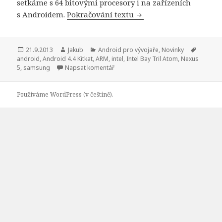
setkáme s 64 bitovými procesory i na zařízeních
s Androidem.
Pokračování textu
Android 4.4 Kitkat pra
Publikováno:
21.9.2013
Autor:
Jakub
Rubriky:
Android pro vývojaře
,
Novinky
Štítky:
android
,
Android 4.4 Kitkat
,
ARM
,
intel
,
Intel Bay Tril Atom
,
Nexus
5
,
samsung
Napsat komentář
Používáme WordPress (v češtině).