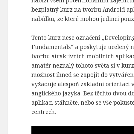
nabízí všem potencionálním zájemcům 
bezplatný kurz na tvorbu Android apl
nabídku, ze které mohou jedinci pouze
Tento kurz nese označení „Developin
Fundamentals“ a poskytuje ucelený n
tvorbu atraktivních mobilních aplika
amatér neznalý tohoto světa si v kur
možnost ihned se zapojit do vytvářen
vyžaduje alespoň základní orientaci 
anglického jazyka. Bez těchto dvou do
aplikaci stáhněte, nebo se vše pokuste
centrech.