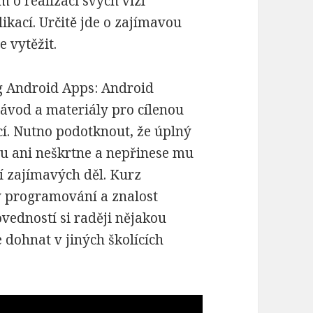
o realizaci svých vizí
ikací. Určitě jde o zajímavou
 vytěžit.
g Android Apps: Android
ávod a materiály pro cílenou
cí. Nutno podotknout, že úplný
zu ani neškrtne a nepřinese mu
í zajímavých děl. Kurz
v programování a znalost
vedností si raději nějakou
 dohnat v jiných školících