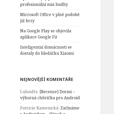
n
profesionální mix hudby
í
Microsoft Office v plné podobě
již brzy
Na Google Play se objevila
aplikace Google Fit
Inteligentní domácnosti se
dostaly do hledáčku Xiaomi
NEJNOVĚJŠÍ KOMENTÁŘE
LubosHa
:
[Recenze] Dormi –
výborná chůvička pro Android
Patricie Kamenická
:
Začínáme