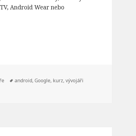
d TV, Android Wear nebo
ře
Štítky:
android
,
Google
,
kurz
,
vývojáři