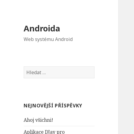
Androida
Web systému Android
V
y
h
l
e
NEJNOVĚJŠÍ PŘÍSPĚVKY
d
á
Ahoj všichni!
v
á
Aplikace DJay pro