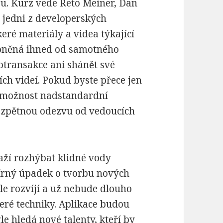
ou. Kurz vede Reto Meiner, Dan
 jedni z developerských
eré materiály a videa týkající
upněná ihned od samotného
otransakce ani shánět své
ch videí. Pokud byste přece jen
de možnost nadstandardní
í zpětnou odezvu od vedoucích
aží rozhýbat klidné vody
írný úpadek o tvorbu nových
le rozvíjí a už nebude dlouho
keré techniky. Aplikace budou
e hledá nové talenty, kteří by