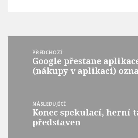
Navigace
pro
PŘEDCHOZÍ
Google přestane aplikac
příspěvek
Předchozí
(nákupy v aplikaci) ozn
příspěvek:
NÁSLEDUJÍCÍ
Konec spekulací, herní 
Následující
představen
příspěvek: