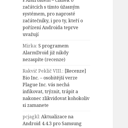
s Androidem – článek o
začátcích s tímto úžasným
systémem, pro naprosté
začátečníky, i pro ty, kteří o
pořízení Androida teprve
uvažují
Mirka
:
S programem
AlarmDroid již nikdy
nezaspíte (recenze)
Rakvič Peklič VIII.
:
[Recenze]
Bio Inc. – osobitější verze
Plague Inc. vás nechá
infikovat, trýznit, trápit a
nakonec zlikvidovat kohokoliv
si zamanete
pcjagkl
:
Aktualizace na
Android 4.4.3 pro Samsung