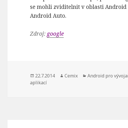
se mohli zviditelnit v oblasti Androi
Android Auto.
Zdroj:
google
Publikováno:
22.7.2014
Autor:
Cemix
Rubriky:
Android pro vývoja
aplikací