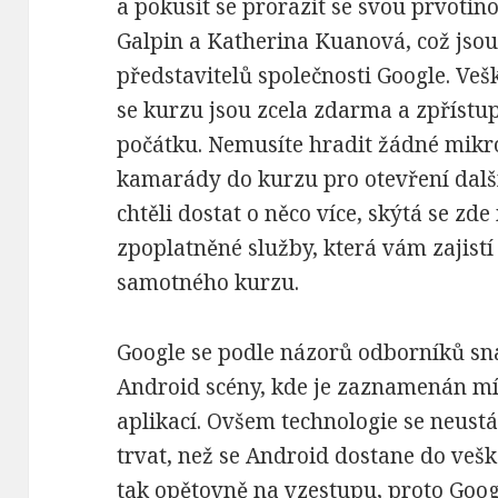
a pokusit se prorazit se svou prvotin
Galpin a Katherina Kuanová, což jsou
představitelů společnosti Google. Vešk
se kurzu jsou zcela zdarma a zpříst
počátku. Nemusíte hradit žádné mikr
kamarády do kurzu pro otevření další
chtěli dostat o něco více, skýtá se z
zpoplatněné služby, která vám zajist
samotného kurzu.
Google se podle názorů odborníků sn
Android scény, kde je zaznamenán m
aplikací. Ovšem technologie se neustá
trvat, než se Android dostane do veš
tak opětovně na vzestupu, proto Googl