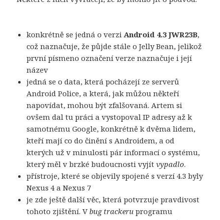
konkrétně se jedná o verzi
Android 4.3 JWR23B
,
což naznačuje, že půjde stále o Jelly Bean, jelikož
první písmeno označení verze naznačuje i její
název
jedná se o data, která pocházejí ze serverů
Android Police, a která, jak můžou někteří
napovídat, mohou být zfalšovaná. Artem si
ovšem dal tu práci a vystopoval IP adresy až k
samotnému Google, konkrétně k dvěma lidem,
kteří mají co do činění s Androidem, a od
kterých už v minulosti pár informací o systému,
který měl v brzké budoucnosti vyjít
vypadlo
.
přístroje, které se objevily spojené s verzí 4.3 byly
Nexus 4 a Nexus 7
je zde ještě další věc, která potvrzuje pravdivost
tohoto zjištění. V
bug trackeru
programu