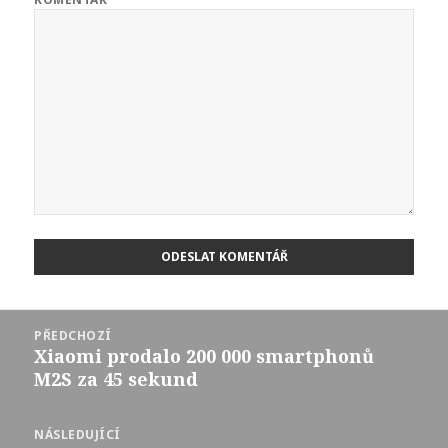
Navigace
PŘEDCHOZÍ
pro
Xiaomi prodalo 200 000 smartphonů
Předchozí
příspěvek
M2S za 45 sekund
příspěvek:
NÁSLEDUJÍCÍ