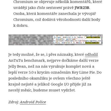
Chromium se objevuje několik komentářů, které
uvádějí jako
číslo sestavení
právě
JWR23B
.
Osoba, která komentáře zanechala je vývojář
Chromium, což dodává věrohodnosti další body
k dobru.
Je tedy možné, že se, i přes náznaky, které
odhalil
AnTuTu benchmark, nejprve dočkáme další verze
Jelly Bean, než na nás vyrukuje komplet nová a
lepší verze 5.0 s krycím označením Key Lime Pie. Do
posledního okamžiku je ovšem všechno ještě
krajně nejisté a jelikož Google I/O přijde již za
necelý měsíc, budeme muset vydržet.
Zdroj:
Android Police