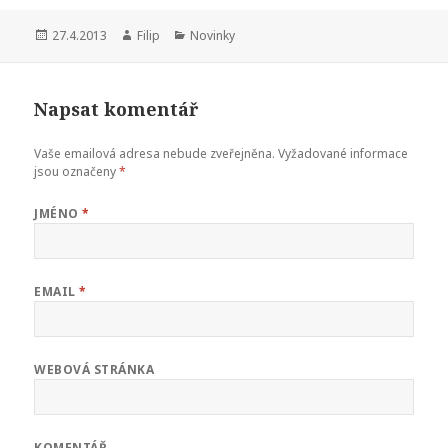
Publikováno:
27.4.2013
Autor:
Filip
Rubriky:
Novinky
Napsat komentář
Vaše emailová adresa nebude zveřejněna.
Vyžadované informace
jsou označeny
*
JMÉNO
*
EMAIL
*
WEBOVÁ STRÁNKA
KOMENTÁŘ