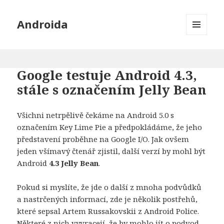
Androida
MENU
A
WIDGETY
Google testuje Android 4.3,
stále s označením Jelly Bean
Všichni netrpělivě čekáme na Android 5.0 s
označením Key Lime Pie a předpokládáme, že jeho
představení proběhne na Google I/O. Jak ovšem
jeden všímavý čtenář zjistil, další verzí by mohl být
Android
4.3 Jelly Bean
.
Pokud si myslíte, že jde o další z mnoha podvůdků
a nastrčených informací, zde je několik postřehů,
které sepsal Artem Russakovskii z Android Police.
Některé z nich vyvracejí, že by mohlo jít o podvod.